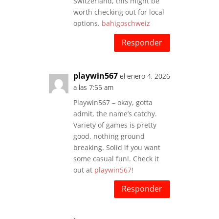
Switzerland, this might be
worth checking out for local
options.
bahigoschweiz
Responder
playwin567
el enero 4, 2026
a las 7:55 am
Playwin567 – okay, gotta
admit, the name’s catchy.
Variety of games is pretty
good, nothing ground
breaking. Solid if you want
some casual fun!. Check it
out at
playwin567
!
Responder