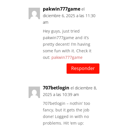
pakwin777game
el
diciembre 6, 2025 a las 11:30
am
Hey guys, just tried
pakwin777game and it’s
pretty decent! I’m having
some fun with it. Check it
out:
pakwin777game
Responder
707betlogin
el diciembre 8,
2025 a las 10:39 am
707betlogin – nothin’ too
fancy, but it gets the job
done! Logged in with no
problems. Hit ‘em up: