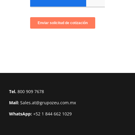
Tel.
800 909 7678
Mail:
Sales.at@grupozeu.com.mx
WhatsApp:
+52 1 844 662 1029