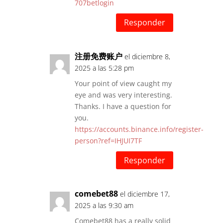
707betlogin
Responder
注册免费账户
el diciembre 8,
2025 a las 5:28 pm
Your point of view caught my
eye and was very interesting.
Thanks. I have a question for
you.
https://accounts.binance.info/register-
person?ref=IHJUI7TF
Responder
comebet88
el diciembre 17,
2025 a las 9:30 am
Comebet88 has a really solid