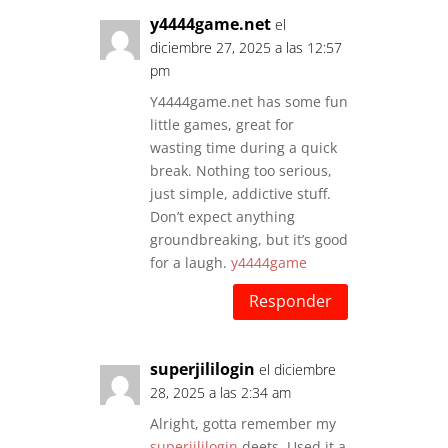
y4444game.net
el
diciembre 27, 2025 a las 12:57
pm
Y4444game.net has some fun
little games, great for
wasting time during a quick
break. Nothing too serious,
just simple, addictive stuff.
Don’t expect anything
groundbreaking, but it’s good
for a laugh.
y4444game
Responder
superjililogin
el diciembre
28, 2025 a las 2:34 am
Alright, gotta remember my
superjililogin
deets. Used it a