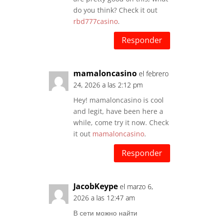
do you think? Check it out
rbd777casino
.
Responder
mamaloncasino
el febrero
24, 2026 a las 2:12 pm
Hey! mamaloncasino is cool
and legit, have been here a
while, come try it now. Check
it out
mamaloncasino
.
Responder
JacobKeype
el marzo 6,
2026 a las 12:47 am
В сети можно найти