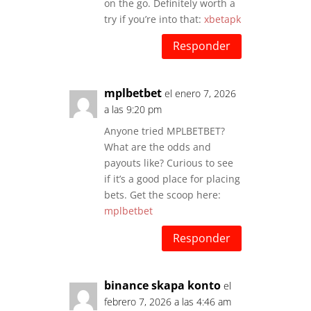
on the go. Definitely worth a
try if you’re into that:
xbetapk
Responder
mplbetbet
el enero 7, 2026
a las 9:20 pm
Anyone tried MPLBETBET?
What are the odds and
payouts like? Curious to see
if it’s a good place for placing
bets. Get the scoop here:
mplbetbet
Responder
binance skapa konto
el
febrero 7, 2026 a las 4:46 am