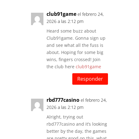
club91game
el febrero 24,
2026 a las 2:12 pm
Heard some buzz about
Club91game. Gonna sign up
and see what all the fuss is
about. Hoping for some big
wins, fingers crossed! Join
the club here
club91game
Responder
rbd777casino
el febrero 24,
2026 a las 2:12 pm
Alright, trying out
rbd777casino and it’s looking
better by the day, the games
are pretty good on this, what