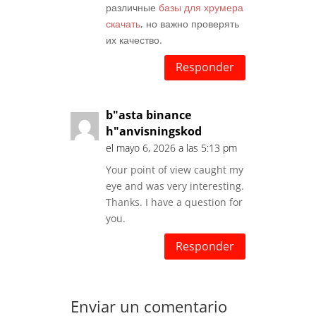
различные
базы для хрумера
скачать
, но важно проверять
их качество.
Responder
b"asta binance
h"anvisningskod
el mayo 6, 2026 a las 5:13 pm
Your point of view caught my
eye and was very interesting.
Thanks. I have a question for
you.
Responder
Enviar un comentario