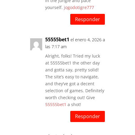
in the jungle and pace
yourself.
jogodotigre777
Responder
55555bet1
el enero 4, 2026 a
las 7:17 am
Alright, folks! Tried my luck
at 55555bet1 the other day
and gotta say, pretty solid!
The site’s easy to navigate,
and they’ve got a decent
selection of games. Definitely
worth checking out! Give
55555bet1
a shot!
Responder