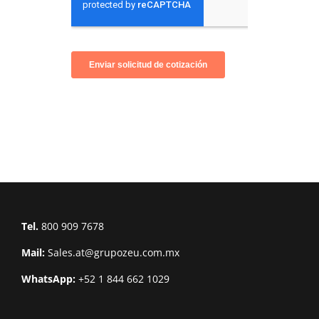
Tel.
800 909 7678
Mail:
Sales.at@grupozeu.com.mx
WhatsApp:
+52 1 844 662 1029