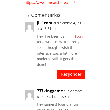
https://www.atnearshore.com/
17 Comentarios
jljl1com
el diciembre 4, 2025
a las 3:51 pm
Hey, I’ve been using
jljl1com
for a while now. It’s pretty
solid, though I wish the
interface was a bit more
modern. Still, it gets the job
done!
Responder
777kinggame
el diciembre
6, 2025 a las 11:39 am
Hey gamers! Found a fun
place to chill called