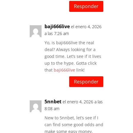
Responder
baji666live
el enero 4, 2026
a las 7:26 am
Yo, is baji666live the real
deal? Always looking for a
good time. Let’s see if it lives
up to the hype. Gotta click
that
baji666live
link!
Responder
5nnbet
el enero 4, 2026 a las
8:08 am
New to 5nnbet, let’s see if I
can find some good odds and
make some easy money.