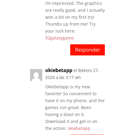
I’m impressed. The graphics
are really good, and I actually
won a bit on my first try!
Thumbs up from me! Try
your luck here:
92galaxygame
Responder
okiebetapp
el febrero 27,
2026 a las 3:17 am
Okiebetapp is my new
favorite! So convenient to
have it on my phone, and the
games run great. Been
having a blast on it.
Download it and get in on
the action:
okiebetapp