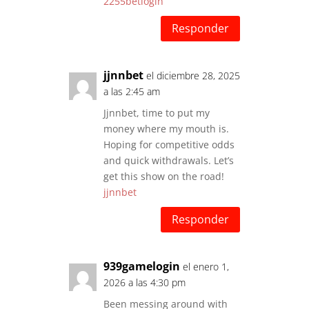
2255betlogin
Responder
jjnnbet
el diciembre 28, 2025
a las 2:45 am
Jjnnbet, time to put my
money where my mouth is.
Hoping for competitive odds
and quick withdrawals. Let’s
get this show on the road!
jjnnbet
Responder
939gamelogin
el enero 1,
2026 a las 4:30 pm
Been messing around with