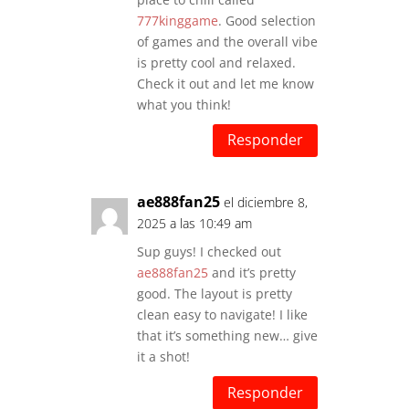
777kinggame
. Good selection
of games and the overall vibe
is pretty cool and relaxed.
Check it out and let me know
what you think!
Responder
ae888fan25
el diciembre 8,
2025 a las 10:49 am
Sup guys! I checked out
ae888fan25
and it’s pretty
good. The layout is pretty
clean easy to navigate! I like
that it’s something new… give
it a shot!
Responder