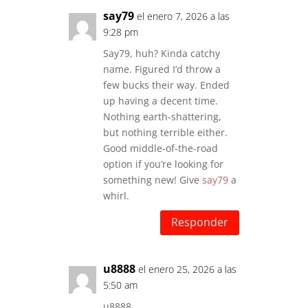
say79
el enero 7, 2026 a las
9:28 pm
Say79, huh? Kinda catchy
name. Figured I’d throw a
few bucks their way. Ended
up having a decent time.
Nothing earth-shattering,
but nothing terrible either.
Good middle-of-the-road
option if you’re looking for
something new! Give
say79
a
whirl.
Responder
u8888
el enero 25, 2026 a las
5:50 am
u8888