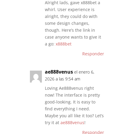
Alright lads, gave x888bet a
whirl. User experience is
alright, they could do with
some design changes,
though. Here’s the link in
case anyone wants to give it
a go:
x888bet
Responder
ae888venus
el enero 6,
2026 a las 9:54 am
Loving Ae888venus right
now! The interface is pretty
good-looking. It is easy to
find everything I need.
Maybe you all like it too? Let’s
try it at
ae888venus
!
Responder