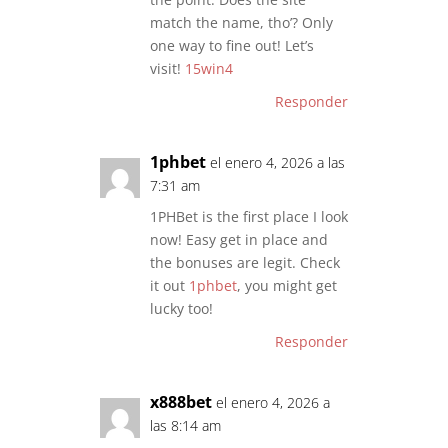
match the name, tho’? Only
one way to fine out! Let’s
visit!
15win4
Responder
1phbet
el enero 4, 2026 a las
7:31 am
1PHBet is the first place I look
now! Easy get in place and
the bonuses are legit. Check
it out
1phbet
, you might get
lucky too!
Responder
x888bet
el enero 4, 2026 a
las 8:14 am