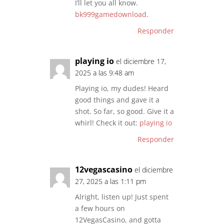
I’ll let you all know.
bk999gamedownload
.
Responder
playing io
el diciembre 17,
2025 a las 9:48 am
Playing io, my dudes! Heard
good things and gave it a
shot. So far, so good. Give it a
whirl! Check it out:
playing io
Responder
12vegascasino
el diciembre
27, 2025 a las 1:11 pm
Alright, listen up! Just spent
a few hours on
12VegasCasino, and gotta