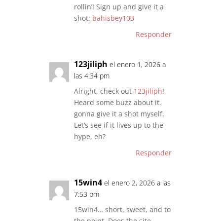
rollin’! Sign up and give it a
shot:
bahisbey103
Responder
123jiliph
el enero 1, 2026 a
las 4:34 pm
Alright, check out
123jiliph
!
Heard some buzz about it,
gonna give it a shot myself.
Let’s see if it lives up to the
hype, eh?
Responder
15win4
el enero 2, 2026 a las
7:53 pm
15win4… short, sweet, and to
the point. Does the site