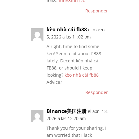
folks.
fun88fun120
Responder
kèo nhà cái fb88
el marzo
5, 2026 a las 11:02 pm
Alright, time to find some
kèo! Seen a lot about FB88
lately. Decent kèo nhà cái
FB88, or should I keep
looking?
kèo nhà cái fb88
Advice?
Responder
Binance美国注册
el abril 13,
2026 a las 12:20 am
Thank you for your sharing. I
am worried that I lack