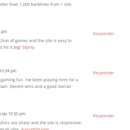
tter than 1,000 backlinks from 1 site.
4 pm
Responder
ection of games and the site is easy to
t hit it big!
58jlvip
 10:34 pm
Responder
 gaming fun. I’ve been playing here for a
down. Decent wins and a good overall
a las 10:35 pm
Responder
phics are sharp and the site is responsive,
erall vibe.
alanodt5game