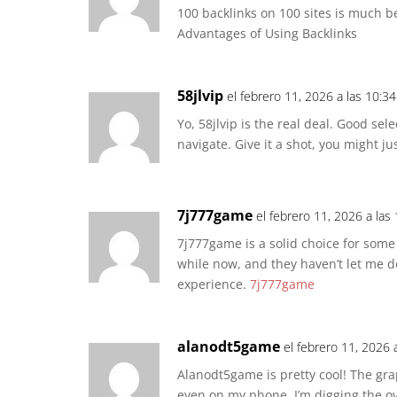
100 backlinks on 100 sites is much be
Advantages of Using Backlinks
58jlvip
el febrero 11, 2026 a las 10:3
Yo, 58jlvip is the real deal. Good sel
navigate. Give it a shot, you might jus
7j777game
el febrero 11, 2026 a las
7j777game is a solid choice for some
while now, and they haven’t let me 
experience.
7j777game
alanodt5game
el febrero 11, 2026 
Alanodt5game is pretty cool! The gra
even on my phone. I’m digging the ov