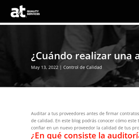
¿Cuándo realizar una 
May 13, 2022
|
Control de Calidad
Auditar a tus proveedores antes de firmar contratos
de calidad. En este blog podrás conocer cómo este 
confiar en un nuevo proveedor la calidad de tus p
¿En qué consiste la auditor