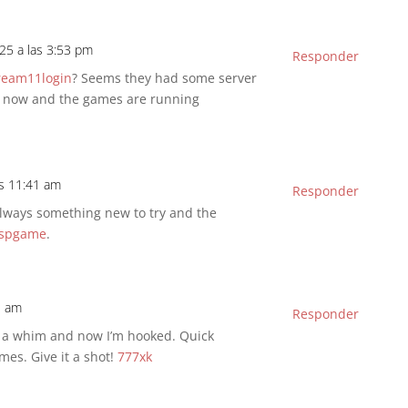
025 a las 3:53 pm
Responder
eam11login
? Seems they had some server
rted now and the games are running
as 11:41 am
Responder
Always something new to try and the
spgame
.
1 am
Responder
 on a whim and now I’m hooked. Quick
mes. Give it a shot!
777xk