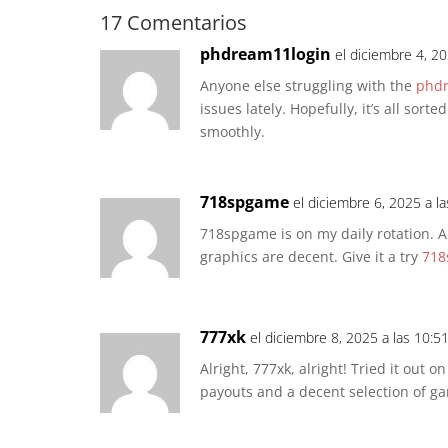
17 Comentarios
phdream11login
el diciembre 4, 2
Anyone else struggling with the
phdr
issues lately. Hopefully, it’s all so
smoothly.
718spgame
el diciembre 6, 2025 a l
718spgame is on my daily rotation. 
graphics are decent. Give it a try
718
777xk
el diciembre 8, 2025 a las 10:5
Alright, 777xk, alright! Tried it out
payouts and a decent selection of ga