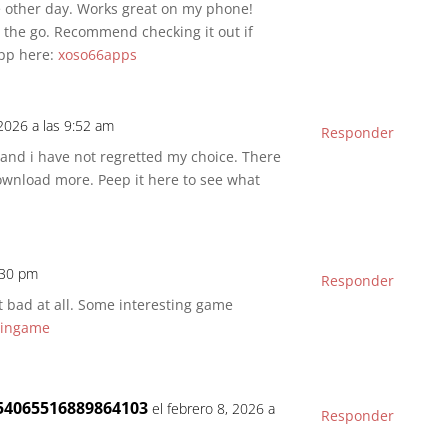
other day. Works great on my phone!
 the go. Recommend checking it out if
app here:
xoso66apps
 2026 a las 9:52 am
Responder
and i have not regretted my choice. There
download more. Peep it here to see what
:30 pm
Responder
 bad at all. Some interesting game
ingame
854065516889864103
el febrero 8, 2026 a
Responder