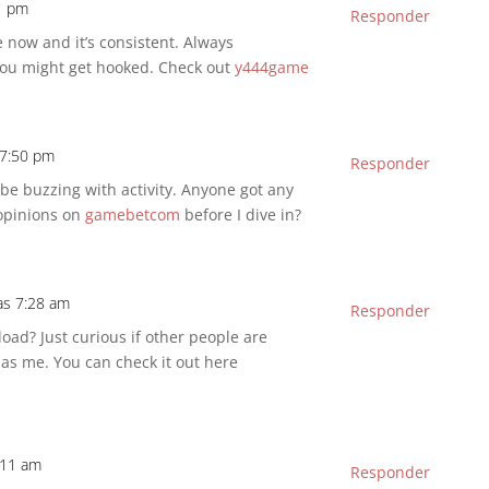
31 pm
Responder
 now and it’s consistent. Always
 you might get hooked. Check out
y444game
 7:50 pm
Responder
be buzzing with activity. Anyone got any
 opinions on
gamebetcom
before I dive in?
las 7:28 am
Responder
ad? Just curious if other people are
as me. You can check it out here
8:11 am
Responder