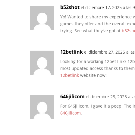
b52shot
el diciembre 17, 2025 a las 
Yo! Wanted to share my experience wi
games they offer and the overall expe
trying. See what they’ve got at
b52sh
12betlink
el diciembre 27, 2025 a la
Looking for a working 12bet link? 12be
most updated access thanks to them.
12betlink
website now!
646jilicom
el diciembre 28, 2025 a l
For 646jilicom, I gave it a peep. The i
646jilicom
.