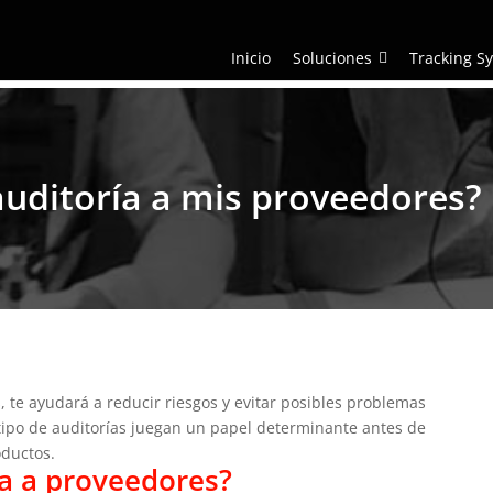
Inicio
Soluciones
Tracking S
auditoría a mis proveedores?
, te ayudará a reducir riesgos y evitar posibles problemas
tipo de auditorías juegan un papel determinante antes de
roductos.
ía a proveedores?