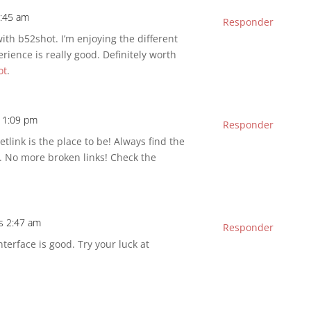
9:45 am
Responder
th b52shot. I’m enjoying the different
rience is really good. Definitely worth
ot
.
s 1:09 pm
Responder
tlink is the place to be! Always find the
 No more broken links! Check the
as 2:47 am
Responder
nterface is good. Try your luck at