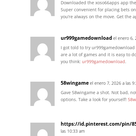
Downloaded the xoso66apps app the 
Super convenient for placing bets on
you’re always on the move. Get the 
ur999gamedownload
el enero 6,
I got told to try ur999gamedownload 
are a lot of games and it is easy to 
you think:
ur999gamedownload
.
58wingame
el enero 7, 2026 a las 9
Gave 58wingame a shot. Not bad, not
options. Take a look for yourself!
58w
https://id.pinterest.com/pin/
las 10:33 am