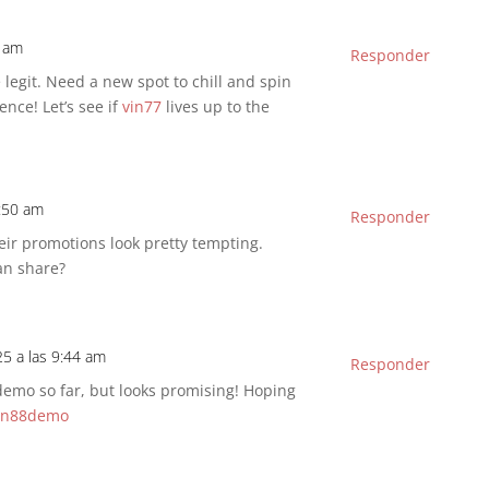
0 am
Responder
 legit. Need a new spot to chill and spin
nce! Let’s see if
vin77
lives up to the
0:50 am
Responder
eir promotions look pretty tempting.
an share?
25 a las 9:44 am
Responder
 demo so far, but looks promising! Hoping
on88demo