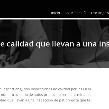
Inicio
Soluciones
Tracking S
de calidad que llevan a una in
d inspections), son inspecciones de calidad por las OEM
en número acotado de autos producidos en determinadas
idad que llevan a una inspección de patio y evita que te