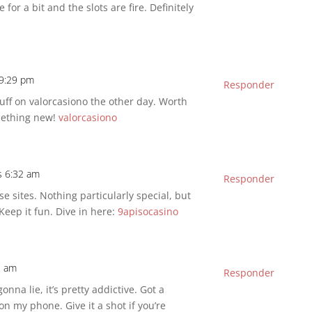
 for a bit and the slots are fire. Definitely
 9:29 pm
Responder
tuff on valorcasiono the other day. Worth
omething new!
valorcasiono
s 6:32 am
Responder
e sites. Nothing particularly special, but
? Keep it fun. Dive in here:
9apisocasino
2 am
Responder
onna lie, it’s pretty addictive. Got a
n my phone. Give it a shot if you’re