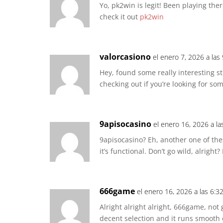
Yo, pk2win is legit! Been playing there
check it out
pk2win
valorcasiono
el enero 7, 2026 a las
Hey, found some really interesting s
checking out if you’re looking for s
9apisocasino
el enero 16, 2026 a la
9apisocasino? Eh, another one of thes
it’s functional. Don’t go wild, alright
666game
el enero 16, 2026 a las 6:3
Alright alright alright, 666game, not g
decent selection and it runs smooth o