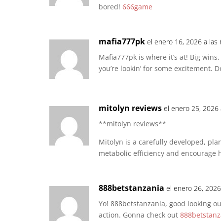
bored!
666game
mafia777pk
el enero 16, 2026 a las
Mafia777pk is where it’s at! Big wins
you’re lookin’ for some excitement. D
mitolyn reviews
el enero 25, 2026 
**mitolyn reviews**
Mitolyn is a carefully developed, pl
metabolic efficiency and encourage 
888betstanzania
el enero 26, 2026
Yo! 888betstanzania, good looking out,
action. Gonna check out
888betstanz