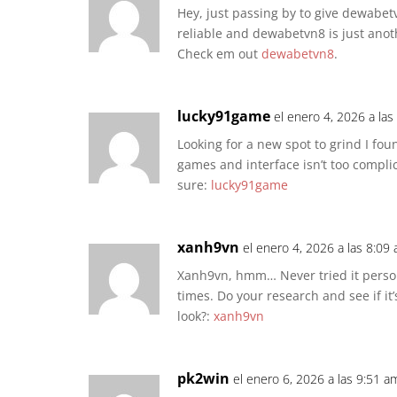
Hey, just passing by to give dewabet
reliable and dewabetvn8 is just anot
Check em out
dewabetvn8
.
lucky91game
el enero 4, 2026 a las
Looking for a new spot to grind I fou
games and interface isn’t too complic
sure:
lucky91game
xanh9vn
el enero 4, 2026 a las 8:09
Xanh9vn, hmm… Never tried it persona
times. Do your research and see if it’
look?:
xanh9vn
pk2win
el enero 6, 2026 a las 9:51 a