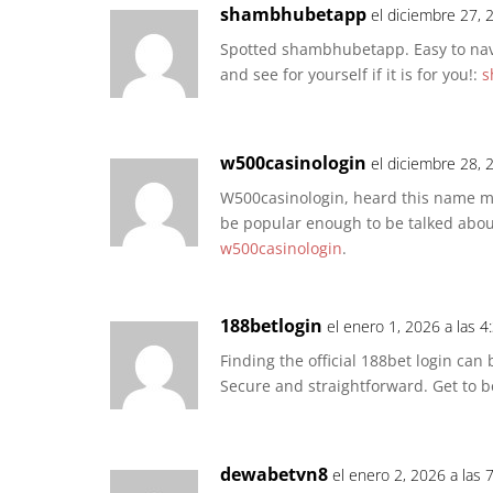
shambhubetapp
el diciembre 27, 
Spotted shambhubetapp. Easy to navig
and see for yourself if it is for you!:
s
w500casinologin
el diciembre 28, 
W500casinologin, heard this name m
be popular enough to be talked abou
w500casinologin
.
188betlogin
el enero 1, 2026 a las 
Finding the official 188bet login can b
Secure and straightforward. Get to b
dewabetvn8
el enero 2, 2026 a las 