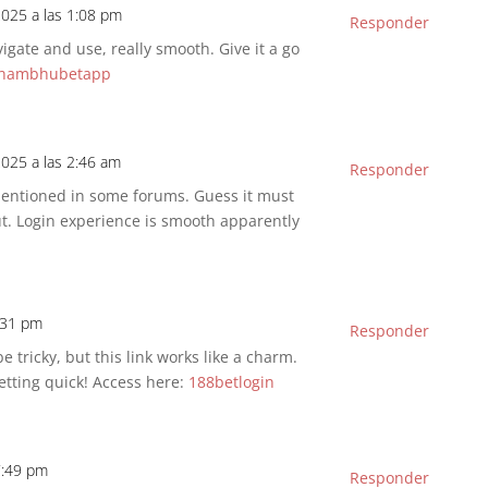
2025 a las 1:08 pm
Responder
ate and use, really smooth. Give it a go
hambhubetapp
2025 a las 2:46 am
Responder
entioned in some forums. Guess it must
t. Login experience is smooth apparently
4:31 pm
Responder
e tricky, but this link works like a charm.
etting quick! Access here:
188betlogin
7:49 pm
Responder