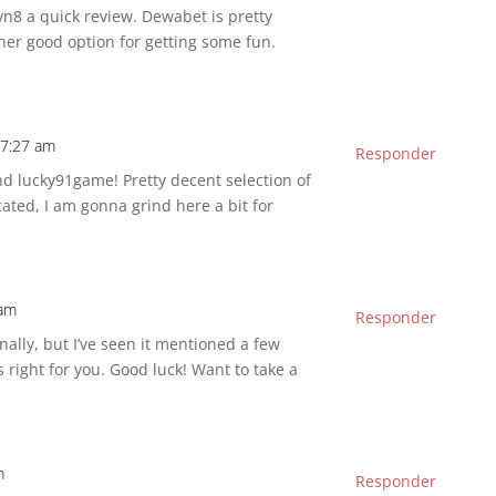
vn8 a quick review. Dewabet is pretty
her good option for getting some fun.
 7:27 am
Responder
nd lucky91game! Pretty decent selection of
ated, I am gonna grind here a bit for
 am
Responder
lly, but I’ve seen it mentioned a few
s right for you. Good luck! Want to take a
m
Responder