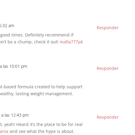
 6:32 am
Responder
, good times. Definitely recommend if
on’t be a chump, check it out!
mafia777pk
a las 10:01 pm
Responder
ant-based formula created to help support
healthy, lasting weight management.
 a las 12:43 pm
Responder
 yeah! Heard it’s the place to be for real
ania
and see what the hype is about.