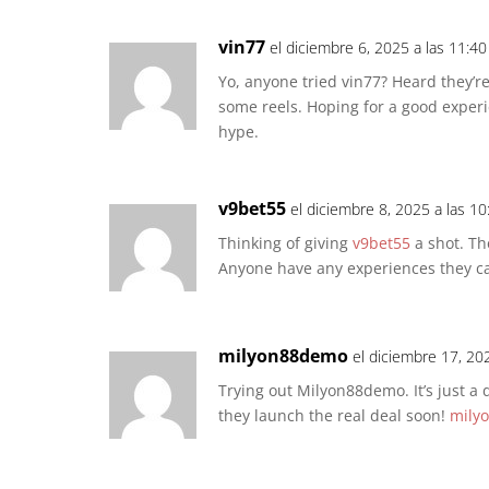
vin77
el diciembre 6, 2025 a las 11:4
Yo, anyone tried vin77? Heard they’re
some reels. Hoping for a good experie
hype.
v9bet55
el diciembre 8, 2025 a las 1
Thinking of giving
v9bet55
a shot. Th
Anyone have any experiences they c
milyon88demo
el diciembre 17, 20
Trying out Milyon88demo. It’s just a
they launch the real deal soon!
mily