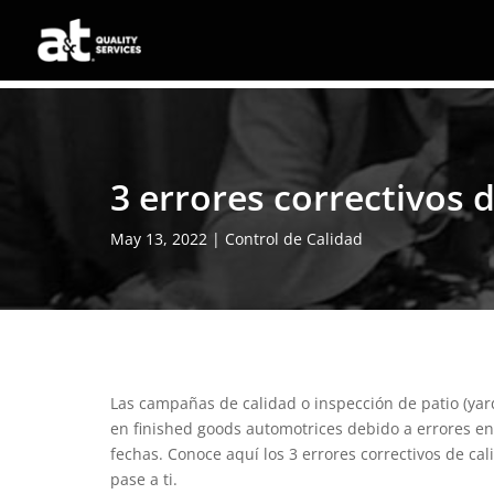
3 errores correctivos 
May 13, 2022
|
Control de Calidad
Las campañas de calidad o inspección de patio (yar
en finished goods automotrices debido a errores 
fechas. Conoce aquí los 3 errores correctivos de cal
pase a ti.